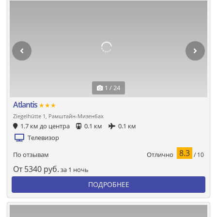
1 / 24
Atlantis
★★★
Ziegelhütte 1, Рамштайн-Мизенбах
1.7 км до центра
0.1 км
0.1 км
Телевизор
8.3
Отлично
По отзывам
/ 10
От
5340
руб.
за 1 ночь
ПОДРОБНЕЕ