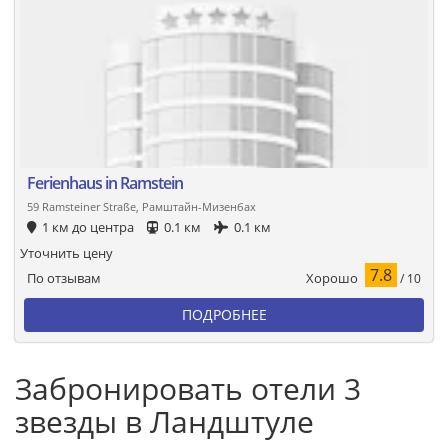
Ferienhaus in Ramstein
59 Ramsteiner Straße, Рамштайн-Мизенбах
1 км до центра
0.1 км
0.1 км
Уточнить цену
7.8
Хорошо
По отзывам
/ 10
ПОДРОБНЕЕ
Забронировать отели 3
звезды в Ландштуле