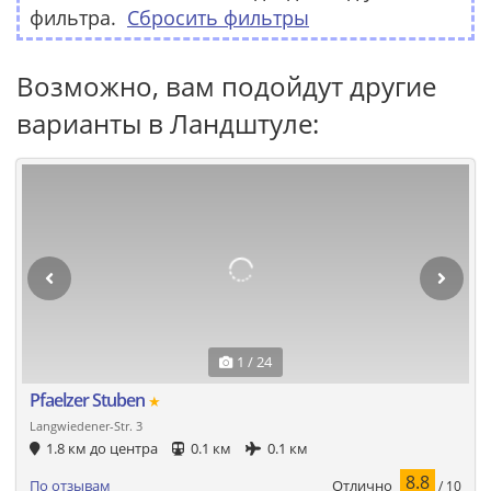
фильтра.
Сбросить фильтры
Возможно, вам подойдут другие
варианты в Ландштуле:
1 / 24
Pfaelzer Stuben
★
Langwiedener-Str. 3
1.8 км до центра
0.1 км
0.1 км
8.8
Отлично
По отзывам
/ 10