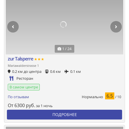
1 / 24
zur Talsperre
★★★
Mariawalderstrasse 1
0.2 км до центра
0.6 км
0.1 км
Ресторан
В самом центре
6.5
Нормально
По отзывам
/ 10
От
6300
руб.
за 1 ночь
ПОДРОБНЕЕ