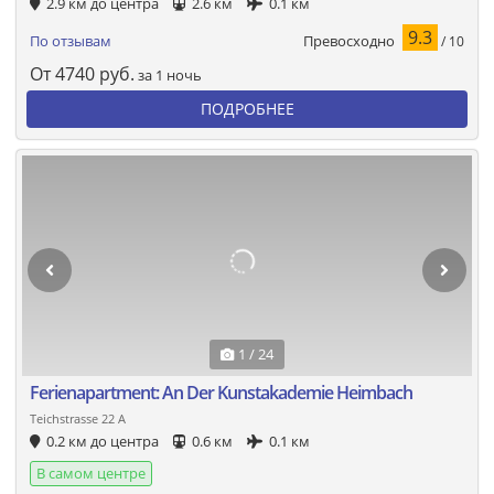
2.9 км до центра
2.6 км
0.1 км
9.3
Превосходно
По отзывам
/ 10
От
4740
руб.
за 1 ночь
ПОДРОБНЕЕ
1 / 24
Ferienapartment: An Der Kunstakademie Heimbach
Teichstrasse 22 A
0.2 км до центра
0.6 км
0.1 км
В самом центре