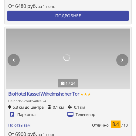
От
6480
руб.
за 1 ночь
ПОДРОБНЕЕ
1 / 24
BioHotel Kassel Wilhelmshoher Tor
★★★
Heinrich-Schütz-Allee 24
5.3 км до центра
0.1 км
0.1 км
Парковка
Телевизор
8.4
Отлично
По отзывам
/ 10
От
6900
руб.
за 1 ночь