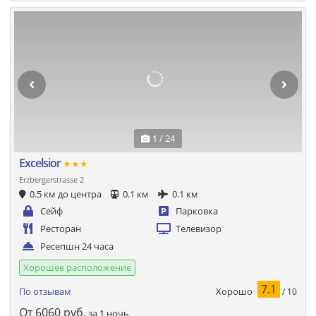
1 / 24
Excelsior
★★★
Erzbergerstrasse 2
0.5 км до центра
0.1 км
0.1 км
Сейф
Парковка
Ресторан
Телевизор
Ресепшн 24 часа
Хорошее расположение
7.1
Хорошо
По отзывам
/ 10
От
6060
руб.
за 1 ночь