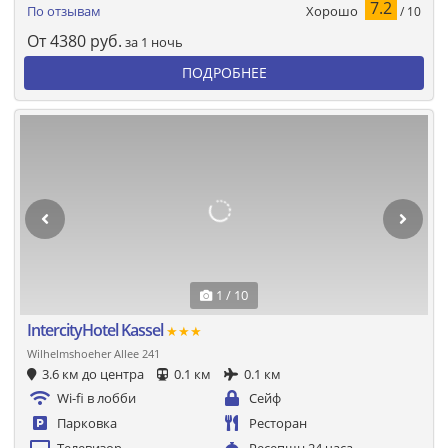
7.2
Хорошо
По отзывам
/ 10
От
4380
руб.
за 1 ночь
ПОДРОБНЕЕ
1 / 10
IntercityHotel Kassel
★★★
Wilhelmshoeher Allee 241
3.6 км до центра
0.1 км
0.1 км
Wi-fi в лобби
Сейф
Парковка
Ресторан