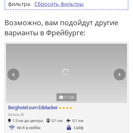
фильтра.
Сбросить фильтры
Возможно, вам подойдут другие
варианты в Фрейбурге:
1 / 24
Berghotel zum Edelacker
★★★★
Schloss 25
1.5 км до центра
0.1 км
0.1 км
Wi-fi в лобби
Сейф