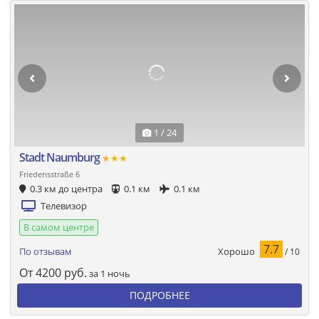
1 / 24
Stadt Naumburg
★★★
Friedensstraße 6
0.3 км до центра
0.1 км
0.1 км
Телевизор
В самом центре
7.7
Хорошо
По отзывам
/ 10
От
4200
руб.
за 1 ночь
ПОДРОБНЕЕ