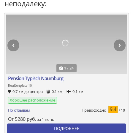
неподалеку:
1 / 24
Pension Typisch Naumburg
Reußenplatz 10
0.7 км до центра
0.1 км
0.1 км
Хорошее расположение
9.4
Превосходно
По отзывам
/ 10
От
5280
руб.
за 1 ночь
ПОДРОБНЕЕ