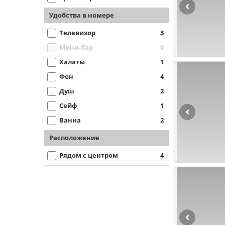
Удобства в номере
Телевизор
3
Мини-бар
0
Халаты
1
Фен
4
Душ
2
Сейф
1
Ванна
2
Расположение
Рядом с центром
4