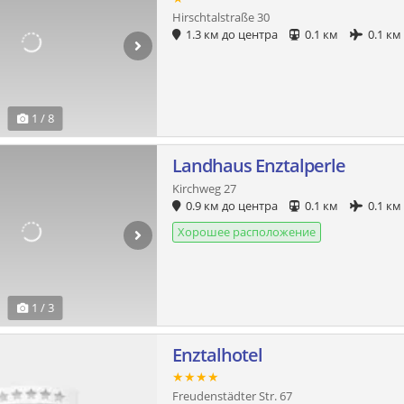
Hirschtalstraße 30
1.3 км до центра
0.1 км
0.1 км
1 / 8
Landhaus Enztalperle
Kirchweg 27
0.9 км до центра
0.1 км
0.1 км
Хорошее расположение
1 / 3
Enztalhotel
★★★★
Freudenstädter Str. 67