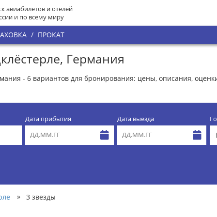
к авиабилетов и отелей
ссии и по всему миру
РАХОВКА
/
ПРОКАТ
цклёстерле, Германия
мания - 6 вариантов для бронирования: цены, описания, оценк
Дата прибытия
Дата выезда
Го
»
рле
3 звезды