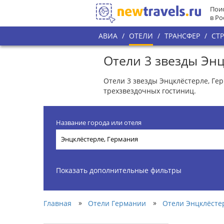
Поис
в Ро
АВИА
/
ОТЕЛИ
/
ТРАНСФЕР
/
СТ
Отели 3 звезды Эн
Отели 3 звезды Энцклёстерле, Гер
трехзвездочных гостиниц.
Название города или отеля
Показать дополнительные фильтры
»
»
Главная
Отели Германии
Отели Энцклёсте