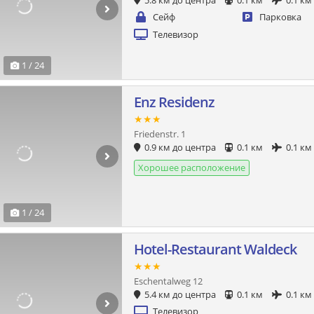
5.8 км до центра
0.1 км
0.1 км
Сейф
Парковка
Телевизор
1 / 24
Enz Residenz
★★★
Friedenstr. 1
0.9 км до центра
0.1 км
0.1 км
Хорошее расположение
1 / 24
Hotel-Restaurant Waldeck
★★★
Eschentalweg 12
5.4 км до центра
0.1 км
0.1 км
Телевизор