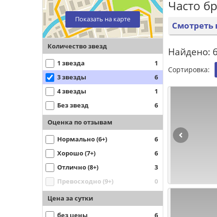
Часто б
Показать на карте
Смотреть 
Количество звезд
Найдено: 6
1 звезда
1
Сортировка:
3 звезды
6
4 звезды
1
Без звезд
6
Оценка по отзывам
Нормально (6+)
6
Хорошо (7+)
6
Отлично (8+)
3
Превосходно (9+)
0
Цена за сутки
без цены
6