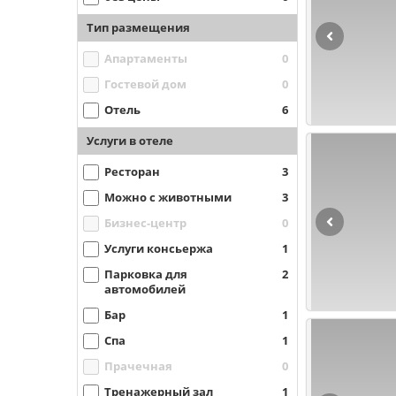
Тип размещения
Апартаменты
0
Гостевой дом
0
Отель
6
Услуги в отеле
Ресторан
3
Можно с животными
3
Бизнес-центр
0
Услуги консьержа
1
Парковка для
2
автомобилей
Бар
1
Спа
1
Прачечная
0
Тренажерный зал
1