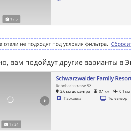
1 / 5
 отели не подходят под условия фильтра.
Сброси
о, вам подойдут другие варианты в Э
Schwarzwalder Family Resor
Rohnbachstrasse 52
2.6 км до центра
0.1 км
0.1 км
Парковка
Телевизор
1 / 24