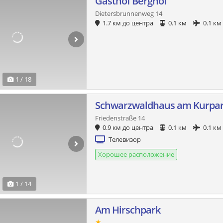
Gasthof Berghof
Dietersbrunnenweg 14
1.7 км до центра
0.1 км
0.1 км
1 / 18
Schwarzwaldhaus am Kurpa
Friedenstraße 14
0.9 км до центра
0.1 км
0.1 км
Телевизор
Хорошее расположение
1 / 14
Am Hirschpark
★