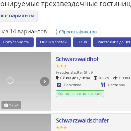
ронируемые трехзвездочные гостини
все варианты
 из 14 вариантов
Сбросить фильтры
Популярность
Оценка гостей
Цена
Расстояние до це
Schwarzwaldhof
★★★
Freudenstädter Str. 9
0.8 км до центра
0.1 км
0.1 км
Парковка
Ресторан
Хорошее расположение
1 / 24
Schwarzwaldschafer
★★★