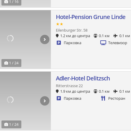
1 / 16
Hotel-Pension Grune Linde
★★
Eilenburger Str. 58
1.2 км до центра
0.1 км
0.1 км
Парковка
Телевизор
1 / 24
Adler-Hotel Delitzsch
Ritterstrasse 22
1.9 км до центра
0.1 км
0.1 км
Парковка
Ресторан
1 / 24