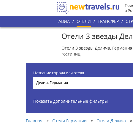
Поис
в Ро
АВИА
/
ОТЕЛИ
/
ТРАНСФЕР
/
СТ
Отели 3 звезды Де
Отели 3 звезды Делича, Германия 
гостиниц.
Название города или отеля
Показать дополнительные фильтры
»
»
»
Главная
Отели Германии
Отели Делича