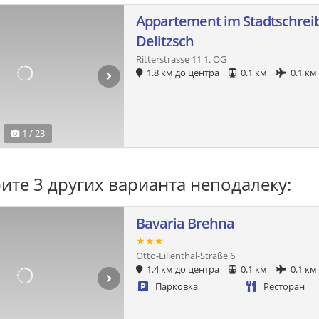
Appartement im Stadtschrei
Delitzsch
Ritterstrasse 11 1. OG
1.8 км до центра
0.1 км
0.1 км
1 / 23
ите 3 других варианта неподалеку:
Bavaria Brehna
★★★
Otto-Lilienthal-Straße 6
1.4 км до центра
0.1 км
0.1 км
Парковка
Ресторан