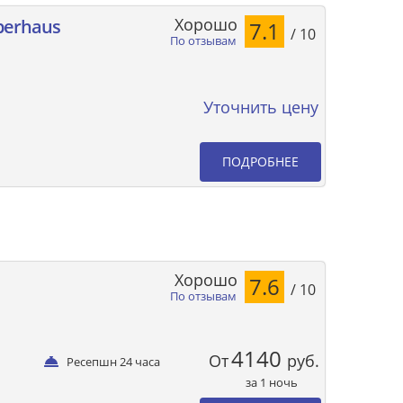
Хорошо
berhaus
7.1
/ 10
По отзывам
Уточнить цену
ПОДРОБНЕЕ
Хорошо
7.6
/ 10
По отзывам
4140
От
руб.
Ресепшн 24 часа
за 1 ночь