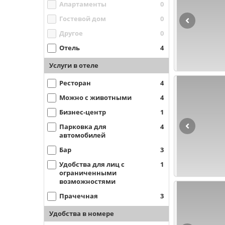
Апартаменты
0
Гостевой дом
0
Другое
0
Отель
4
Услуги в отеле
Ресторан
4
Можно с животными
4
Бизнес-центр
1
Парковка для
4
автомобилей
Бар
3
Удобства для лиц с
1
ограниченными
возможностями
Прачечная
3
Удобства в номере