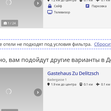
1.2 км до центра
0.1 км
0.1 км
Сейф
Парковка
Телевизор
1 / 24
 отели не подходят под условия фильтра.
Сброси
о, вам подойдут другие варианты в Д
Gastehaus Zu Delitzsch
Badergasse 1
1.9 км до центра
0.1 км
0.1 км