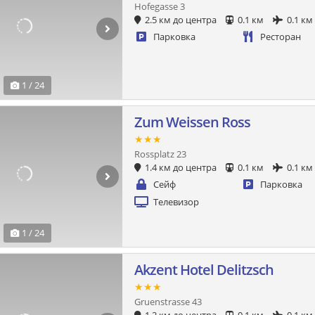
Hofegasse 3
2.5 км до центра
0.1 км
0.1 км
Парковка
Ресторан
1 / 24
Zum Weissen Ross
★★★
Rossplatz 23
1.4 км до центра
0.1 км
0.1 км
Сейф
Парковка
Телевизор
1 / 24
Akzent Hotel Delitzsch
★★★
Gruenstrasse 43