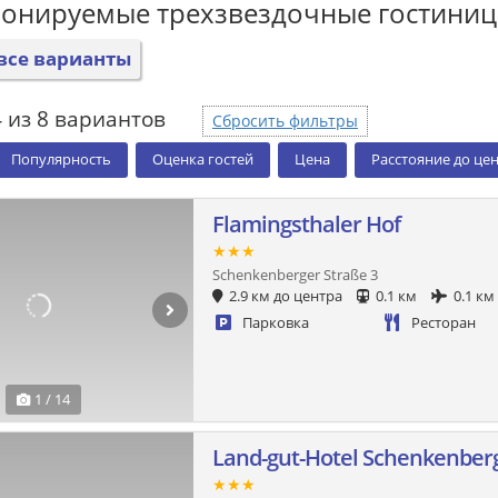
ронируемые трехзвездочные гостини
все варианты
 из 8 вариантов
Сбросить фильтры
Популярность
Оценка гостей
Цена
Расстояние до це
Flamingsthaler Hof
★★★
Schenkenberger Straße 3
2.9 км до центра
0.1 км
0.1 км
Парковка
Ресторан
1 / 14
Land-gut-Hotel Schenkenber
★★★