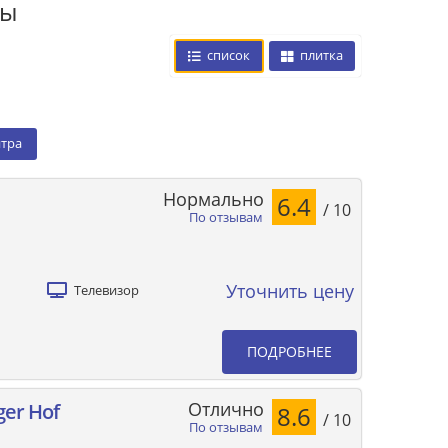
цы
список
плитка
нтра
Нормально
6.4
/ 10
По отзывам
Уточнить цену
Телевизор
ПОДРОБНЕЕ
Отлично
ger Hof
8.6
/ 10
По отзывам