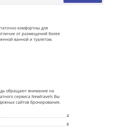
остаточно комфортны для
 отличие от размещений более
венной ванной и туалетом.
редь обращают внимание на
атного сервиса Newtravels Вы
адежных сайтов бронирования.
4
8