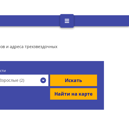
тов и адреса трехзвездочных
сти
Искать
Взрослые (2)
Найти на карте