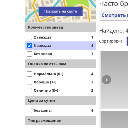
Часто б
Показать на карте
Смотреть 
Количество звезд
Найдено: 4
2 звезды
1
Сортировка:
3 звезды
4
Без звезд
3
Оценка по отзывам
Нормально (6+)
4
Хорошо (7+)
3
Отлично (8+)
2
Цена за сутки
без цены
4
Тип размещения