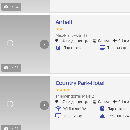
1 / 24
Anhalt
★★
Max-Planck-Str. 19
1.6 км до центра
0.1 км
0.1 км
Парковка
Телевизор
1 / 24
Country Park-Hotel
★★★★
Thiemendorfer Mark 2
1.7 км до центра
0.1 км
0.1 км
Wi-fi в лобби
Парковка
Телевизор
Ресепшн 24 
1 / 24