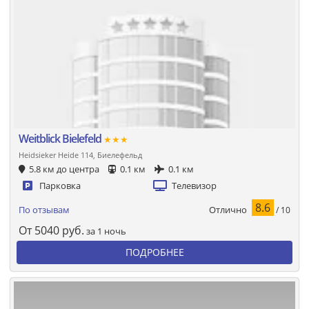
Weitblick Bielefeld
★★★
Heidsieker Heide 114, Биелефельд
5.8 км до центра
0.1 км
0.1 км
Парковка
Телевизор
8.6
Отлично
По отзывам
/ 10
От
5040
руб.
за 1 ночь
ПОДРОБНЕЕ