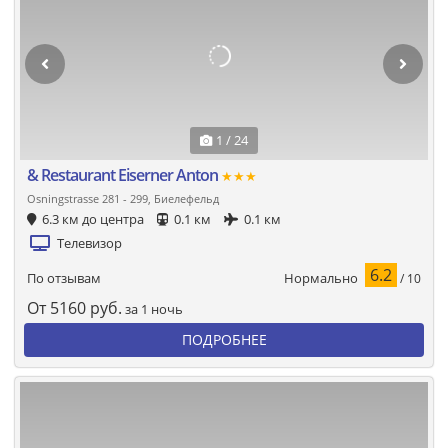
1 / 24
& Restaurant Eiserner Anton
★★★
Osningstrasse 281 - 299, Биелефельд
6.3 км до центра
0.1 км
0.1 км
Телевизор
6.2
Нормально
По отзывам
/ 10
От
5160
руб.
за 1 ночь
ПОДРОБНЕЕ