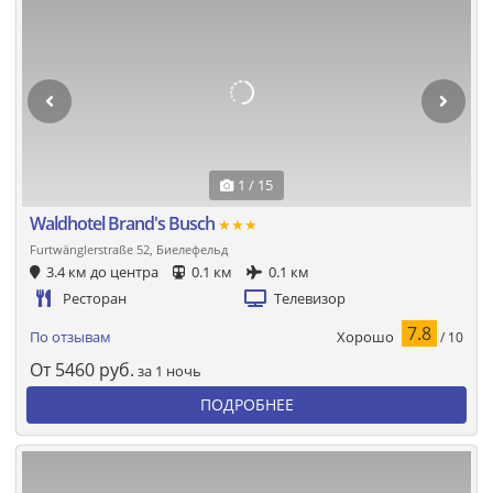
1 / 15
Waldhotel Brand's Busch
★★★
Furtwänglerstraße 52, Биелефельд
3.4 км до центра
0.1 км
0.1 км
Ресторан
Телевизор
7.8
Хорошо
По отзывам
/ 10
От
5460
руб.
за 1 ночь
ПОДРОБНЕЕ