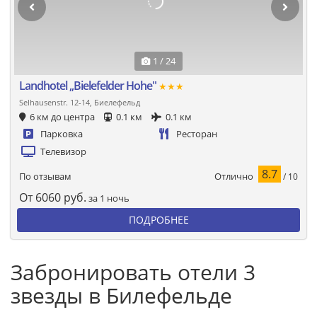
1 / 24
Landhotel ,,Bielefelder Hohe"
★★★
Selhausenstr. 12-14, Биелефельд
6 км до центра
0.1 км
0.1 км
Парковка
Ресторан
Телевизор
8.7
Отлично
По отзывам
/ 10
От
6060
руб.
за 1 ночь
ПОДРОБНЕЕ
Забронировать отели 3
звезды в Билефельде