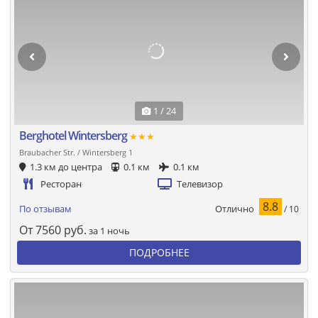
1 / 24
Berghotel Wintersberg
★★★
Braubacher Str. / Wintersberg 1
1.3 км до центра
0.1 км
0.1 км
Ресторан
Телевизор
8.8
Отлично
По отзывам
/ 10
От
7560
руб.
за 1 ночь
ПОДРОБНЕЕ