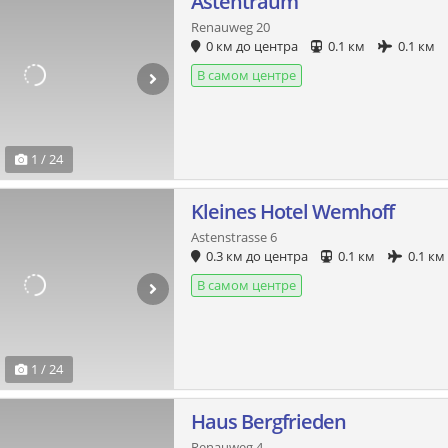
Astentraum
Renauweg 20
0 км до центра
0.1 км
0.1 км
В самом центре
1 / 24
Kleines Hotel Wemhoff
Astenstrasse 6
0.3 км до центра
0.1 км
0.1 км
В самом центре
1 / 24
Haus Bergfrieden
Renauweg 4