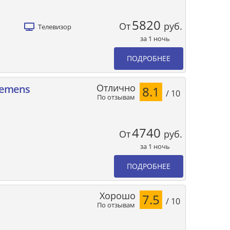
5820
От
руб.
Телевизор
за 1 ночь
ПОДРОБНЕЕ
Отлично
Clemens
8.1
/ 10
По отзывам
4740
От
руб.
за 1 ночь
ПОДРОБНЕЕ
Хорошо
7.5
/ 10
По отзывам