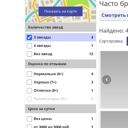
Часто б
Показать на карте
Смотреть 
Количество звезд
Найдено: 4
3 звезды
4
Сортировка:
4 звезды
1
Без звезд
12
Оценка по отзывам
Нормально (6+)
4
Хорошо (7+)
3
Отлично (8+)
1
Превосходно (9+)
0
Цена за сутки
без цены
1
от 3000 до 5000 руб.
2