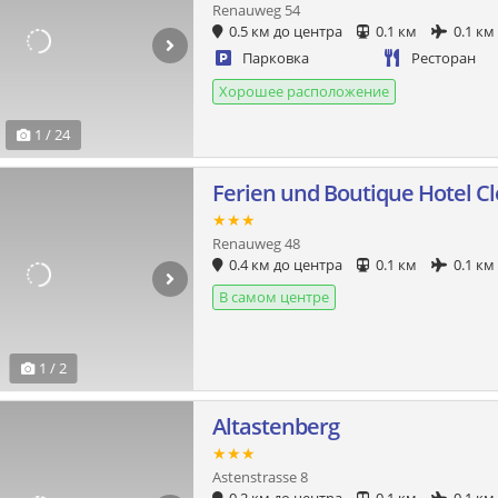
Renauweg 54
0.5 км до центра
0.1 км
0.1 км
Парковка
Ресторан
Хорошее расположение
1 / 24
Ferien und Boutique Hotel 
★★★
Renauweg 48
0.4 км до центра
0.1 км
0.1 км
В самом центре
1 / 2
Altastenberg
★★★
Astenstrasse 8