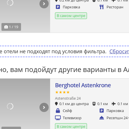
0.2 км до центра
0.1 км
0.1 км
Парковка
Ресторан
В самом центре
1 / 19
 отели не подходят под условия фильтра.
Сброси
о, вам подойдут другие варианты в А
Berghotel Astenkrone
★★★★
Astenstraße 24
0.1 км до центра
0.1 км
0.1 км
Сейф
Парковка
Телевизор
Ресепшн 24 
В самом центре