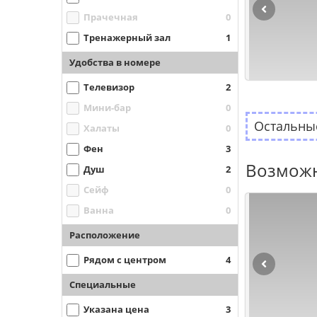
Прачечная
0
Тренажерный зал
1
Удобства в номере
Телевизор
2
Мини-бар
0
Остальные
Халаты
0
Фен
3
Возможн
Душ
2
Сейф
0
Ванна
0
Расположение
Рядом с центром
4
Специальные
Указана цена
3