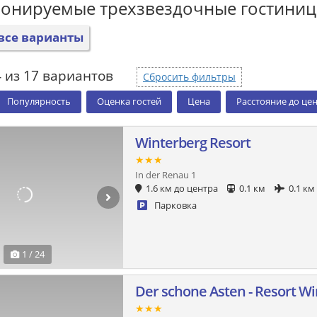
ронируемые трехзвездочные гостини
все варианты
 из 17 вариантов
Сбросить фильтры
Популярность
Оценка гостей
Цена
Расстояние до це
Winterberg Resort
★★★
In der Renau 1
1.6 км до центра
0.1 км
0.1 км
Парковка
1 / 24
Der schone Asten - Resort W
★★★