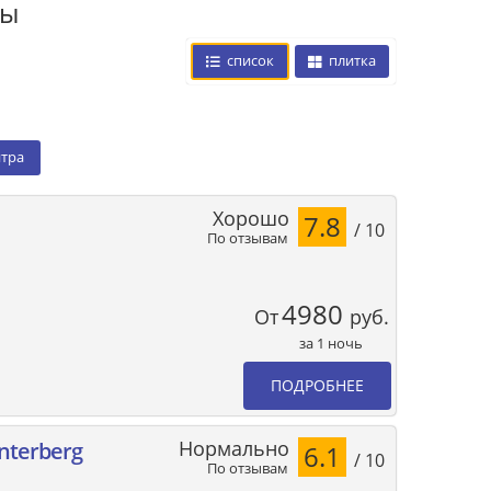
цы
список
плитка
нтра
Хорошо
7.8
/ 10
По отзывам
4980
От
руб.
за 1 ночь
ПОДРОБНЕЕ
Нормально
interberg
6.1
/ 10
По отзывам