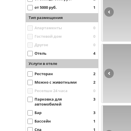
от 5000 руб.
1
Тип размещения
Апартаменты
0
Гостевой дом
0
Другое
0
Отель
4
Услуги в отеле
Ресторан
2
Можно с животными
2
Ресепшн 24 часа
0
Парковка для
3
автомобилей
Бар
3
Бассейн
1
Спа
1