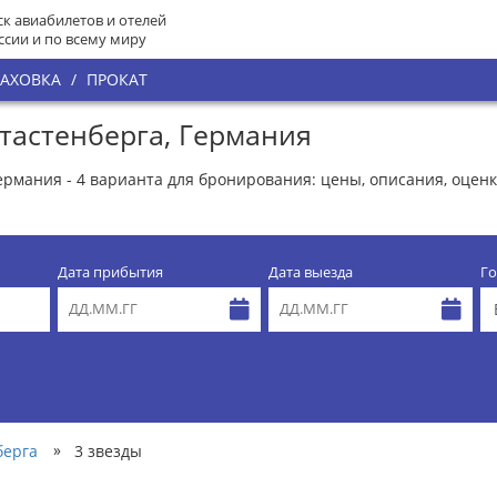
к авиабилетов и отелей
ссии и по всему миру
РАХОВКА
/
ПРОКАТ
тастенберга, Германия
ермания - 4 варианта для бронирования: цены, описания, оценк
Дата прибытия
Дата выезда
Го
»
берга
3 звезды