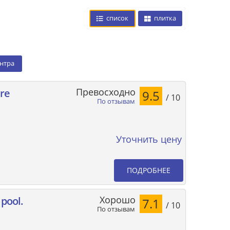
список
плитка
ентра
Превосходно
ere
9.5
/ 10
По отзывам
Уточнить цену
ПОДРОБНЕЕ
Хорошо
pool.
7.1
/ 10
По отзывам