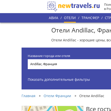
Поис
в Ро
АВИА
/
ОТЕЛИ
/
ТРАНСФЕР
/
СТ
Отели Andillac, Фр
Отели Andillac - хорошие цены, в
Название города или отеля
Показать дополнительные фильтры
»
»
Главная
Отели Франции
Отели Andillac
Все гос