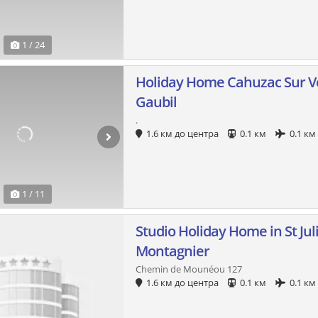
1 / 24
Holiday Home Cahuzac Sur V
Gaubil
.
1.6 км до центра
0.1 км
0.1 км
1 / 11
Studio Holiday Home in St Jul
Montagnier
Chemin de Mounéou 127
1.6 км до центра
0.1 км
0.1 км