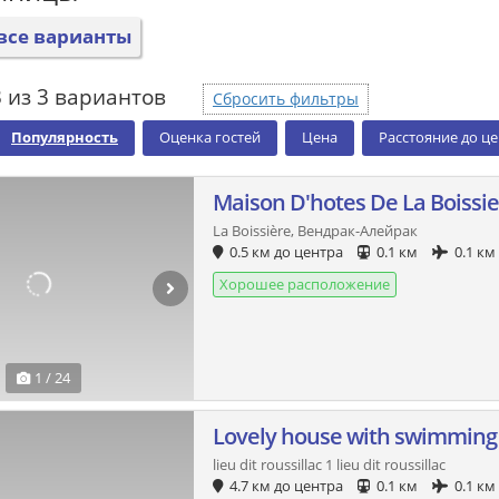
все варианты
 из 3 вариантов
Сбросить фильтры
Популярность
Оценка гостей
Цена
Расстояние до ц
Maison D'hotes De La Boissi
La Boissière, Вендрак-Алейрак
0.5 км до центра
0.1 км
0.1 км
Хорошее расположение
1 / 24
Lovely house with swimming 
lieu dit roussillac 1 lieu dit roussillac
4.7 км до центра
0.1 км
0.1 км