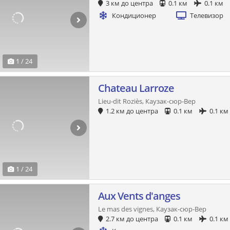
3 км до центра
0.1 км
0.1 км
Кондиционер
Телевизор
1 / 24
Chateau Larroze
Lieu-dit Roziès, Каузак-сюр-Вер
1.2 км до центра
0.1 км
0.1 км
1 / 24
Aux Vents d'anges
Le mas des vignes, Каузак-сюр-Вер
2.7 км до центра
0.1 км
0.1 км