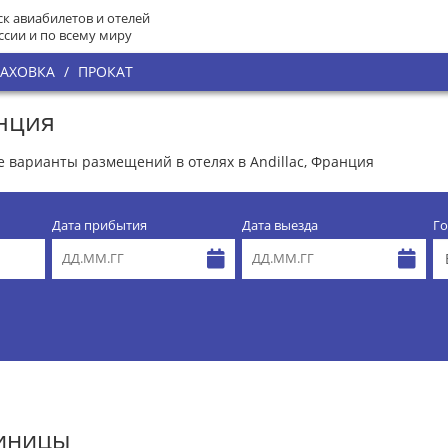
к авиабилетов и отелей
ссии и по всему миру
РАХОВКА
/
ПРОКАТ
анция
се варианты размещений в отелях в Andillac, Франция
Дата прибытия
Дата выезда
Го
тиницы