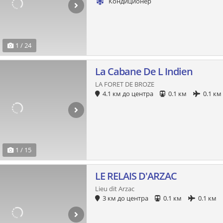
Кондиционер
1 / 24
La Cabane De L Indien
LA FORET DE BROZE
4.1 км до центра
0.1 км
0.1 км
1 / 15
LE RELAIS D'ARZAC
Lieu dit Arzac
3 км до центра
0.1 км
0.1 км