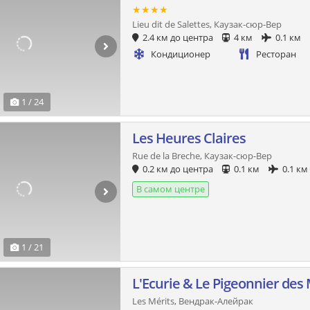
★★★★
Lieu dit de Salettes, Каузак-сюр-Вер
2.4 км до центра
4 км
0.1 км
Кондиционер
Ресторан
1 / 24
Les Heures Claires
Rue de la Breche, Каузак-сюр-Вер
0.2 км до центра
0.1 км
0.1 км
В самом центре
1 / 21
L'Ecurie & Le Pigeonnier des 
Les Mérits, Вендрак-Алейрак