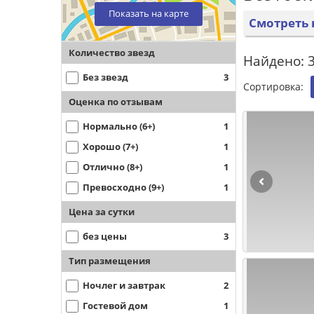
Показать на карте
Смотреть 
Количество звезд
Найдено: 3
Без звезд
3
Сортировка:
Оценка по отзывам
Нормально (6+)
1
Хорошо (7+)
1
Отлично (8+)
1
Превосходно (9+)
1
Цена за сутки
без цены
3
Тип размещения
Ночлег и завтрак
2
Гостевой дом
1