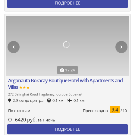
ПОДРОБНЕЕ
1 / 24
Argonauta Boracay Boutique Hotel with Apartments and
Villas
★★★
272 Balinghai Road Hagdanay, остров Боракай
2.9 км до центра
0.1 км
0.1 км
9.4
Превосходно
По отзывам
/ 10
От
6420
руб.
за 1 ночь
ПОДРОБНЕЕ