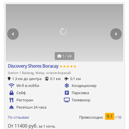
1 / 24
Discovery Shores Boracay
★★★★★
Station 1 Balabag, Malay, остров Боракай
1.3 км до центра
0.1 км
0.1 км
Wi-fi в лобби
Кондиционер
Сейф
Парковка
Ресторан
Телевизор
Ресепшн 24 часа
9.1
Превосходно
По отзывам
/ 10
От
11400
руб.
за 1 ночь