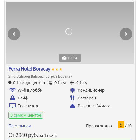
1 / 24
Ferra Hotel Boracay
★★★
Sitio Bulabog Balabag, остров Боракай
0.1 км до центра
0.1 км
0.1 км
Wi-fi в лобби
Кондиционер
Сейф
Ресторан
Телевизор
Ресепшн 24 часа
В самом центре
9
Превосходно
По отзывам
/ 10
От
2940
руб.
за 1 ночь