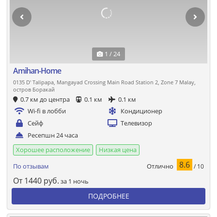
1 / 24
Amihan-Home
0135 D' Talipapa, Mangayad Crossing Main Road Station 2, Zone 7 Malay,
остров Боракай
0.7 км до центра
0.1 км
0.1 км
Wi-fi в лобби
Кондиционер
Сейф
Телевизор
Ресепшн 24 часа
Хорошее расположение
Низкая цена
8.6
Отлично
По отзывам
/ 10
От
1440
руб.
за 1 ночь
ПОДРОБНЕЕ