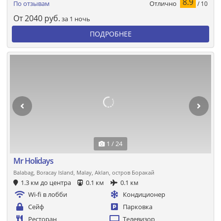
8.9
Отлично
По отзывам
/ 10
От
2040
руб.
за 1 ночь
ПОДРОБНЕЕ
1 / 24
Mr Holidays
Balabag, Boracay Island, Malay, Aklan, остров Боракай
1.3 км до центра
0.1 км
0.1 км
Wi-fi в лобби
Кондиционер
Сейф
Парковка
Ресторан
Телевизор