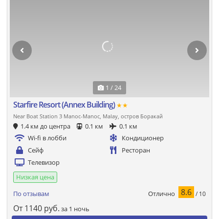
1 / 24
Starfire Resort (Annex Building)
★★
Near Boat Station 3 Manoc-Manoc, Malay, остров Боракай
1.4 км до центра
0.1 км
0.1 км
Wi-fi в лобби
Кондиционер
Сейф
Ресторан
Телевизор
Низкая цена
8.6
Отлично
По отзывам
/ 10
От
1140
руб.
за 1 ночь