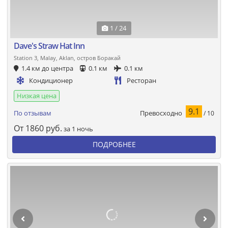
1 / 24
Dave's Straw Hat Inn
Station 3, Malay, Aklan, остров Боракай
1.4 км до центра
0.1 км
0.1 км
Кондиционер
Ресторан
Низкая цена
9.1
Превосходно
По отзывам
/ 10
От
1860
руб.
за 1 ночь
ПОДРОБНЕЕ