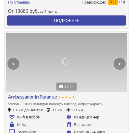
9.1
Превосходно
По отзывам
/ 10
От
13680
руб.
за 1 ночь
ПОДРОБНЕЕ
1 / 24
Ambassador In Paradise
★★★★★
Station 1, Sitio Pinaongon Barangay Balabag, остров Боракай
1.1 км до центра
0.1 км
0.1 км
Wi-fi в лобби
Кондиционер
Сейф
Ресторан
Телевизор
Ресепшн 24 часа