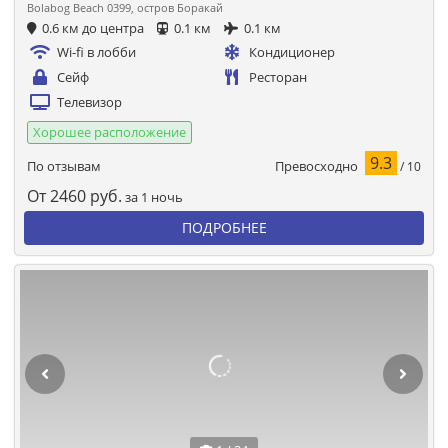
Bolabog Beach 0399, остров Боракай
0.6 км до центра
0.1 км
0.1 км
Wi-fi в лобби
Кондиционер
Сейф
Ресторан
Телевизор
Хорошее расположение
9.3
Превосходно
По отзывам
/ 10
От
2460
руб.
за 1 ночь
ПОДРОБНЕЕ