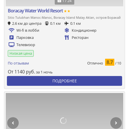
1 / 24
Boracay Water World Resort
★★
Sitio Tulubhan Manoc-Manoc, Boracay Island Malay Aklan, остров Боракай
2.6 км до центра
0.1 км
0.1 км
Wi-fi в лобби
Кондиционер
Парковка
Ресторан
Телевизор
Низкая цена
8.7
Отлично
По отзывам
/ 10
От
1140
руб.
за 1 ночь
ПОДРОБНЕЕ