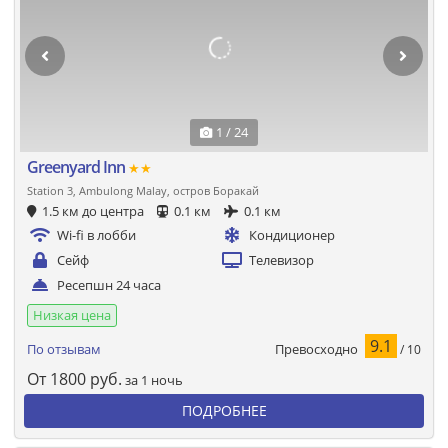
1 / 24
Greenyard Inn
★★
Station 3, Ambulong Malay, остров Боракай
1.5 км до центра
0.1 км
0.1 км
Wi-fi в лобби
Кондиционер
Сейф
Телевизор
Ресепшн 24 часа
Низкая цена
9.1
Превосходно
По отзывам
/ 10
От
1800
руб.
за 1 ночь
ПОДРОБНЕЕ