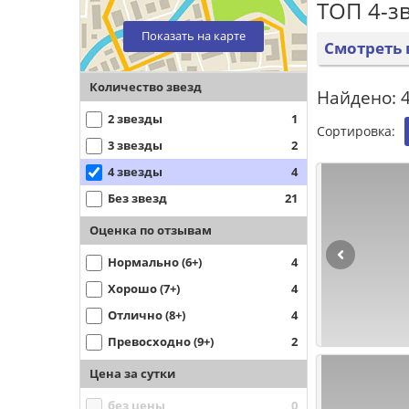
ТОП 4-з
Показать на карте
Смотреть 
Количество звезд
Найдено: 4
2 звезды
1
Сортировка:
3 звезды
2
4 звезды
4
Без звезд
21
Оценка по отзывам
Нормально (6+)
4
Хорошо (7+)
4
Отлично (8+)
4
Превосходно (9+)
2
Цена за сутки
без цены
0