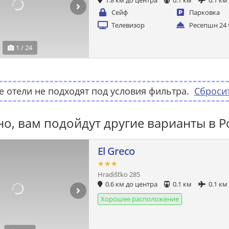
1.8 км до центра
0.1 км
0.1 км
Сейф
Парковка
Телевизор
Ресепшн 24 
1 / 24
 отели не подходят под условия фильтра.
Сброси
о, вам подойдут другие варианты в 
El Greco
★★★
Hradišťko 285
0.6 км до центра
0.1 км
0.1 км
Хорошее расположение