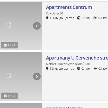
Apartments Centrum
Sokolska 56
1.3 км до центра
0.1 км
0.1 км
1 / 24
Apartmany U Cerveneho st
Nábřeží Dukelských hrdinů 601
1.3 км до центра
0.1 км
0.1 км
1 / 24