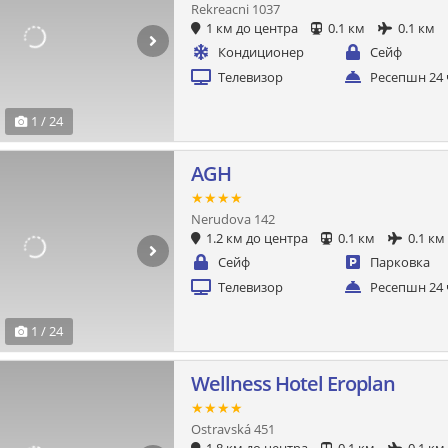
Rekreacni 1037
1 км до центра
0.1 км
0.1 км
Кондиционер
Сейф
Телевизор
Ресепшн 24 
1 / 24
AGH
★★★★
Nerudova 142
1.2 км до центра
0.1 км
0.1 км
Сейф
Парковка
Телевизор
Ресепшн 24 
1 / 24
Wellness Hotel Eroplan
★★★★
Ostravská 451