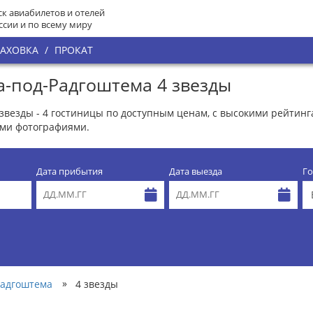
к авиабилетов и отелей
ссии и по всему миру
РАХОВКА
/
ПРОКАТ
-под-Радгоштема 4 звезды
звезды - 4 гостиницы по доступным ценам, с высокими рейтин
ми фотографиями.
Дата прибытия
Дата выезда
Го
»
Радгоштема
4 звезды