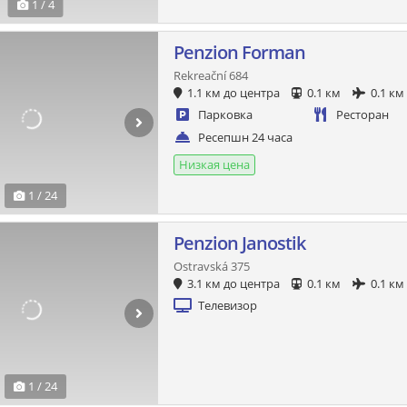
1 / 4
Penzion Forman
Rekreační 684
1.1 км до центра
0.1 км
0.1 км
Парковка
Ресторан
Ресепшн 24 часа
Низкая цена
1 / 24
Penzion Janostik
Ostravská 375
3.1 км до центра
0.1 км
0.1 км
Телевизор
1 / 24