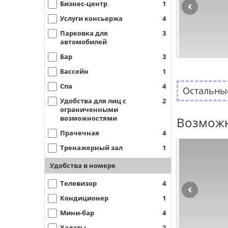
Бизнес-центр
1
Услуги консьержа
4
Парковка для
3
автомобилей
Бар
3
Бассейн
1
Спа
4
Остальные
Удобства для лиц с
2
ограниченными
возможностями
Возможн
Прачечная
4
Тренажерный зал
1
Удобства в номере
Телевизор
4
Кондиционер
1
Мини-бар
4
Халаты
2