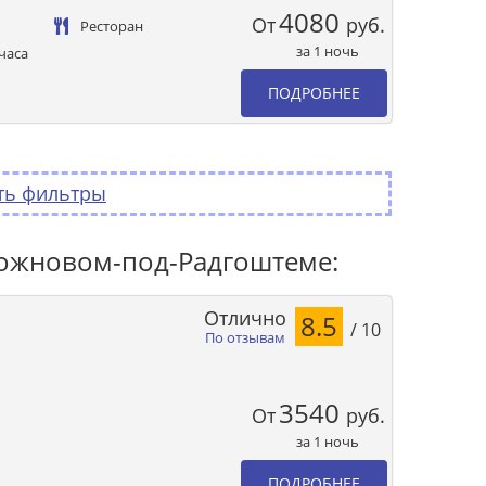
4080
От
руб.
Ресторан
за 1 ночь
часа
ПОДРОБНЕЕ
ть фильтры
Рожновом-под-Радгоштеме:
Отлично
8.5
/ 10
По отзывам
3540
От
руб.
за 1 ночь
ПОДРОБНЕЕ