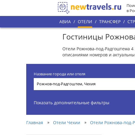
Поис
в Ро
АВИА
/
ОТЕЛИ
/
ТРАНСФЕР
/
СТ
Гостиницы Рожнова
Отели Рожнова-под-Радгоштема 4 
описаниями номеров и актуальны
Название города или отеля
Показать дополнительные фильтры
»
»
Главная
Отели Чехии
Отели Рожнова-под-