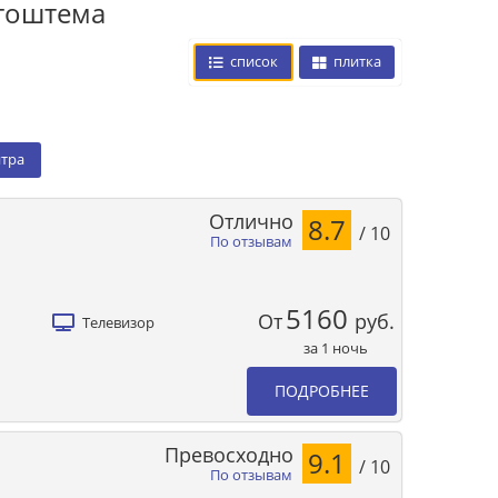
дгоштема
список
плитка
нтра
Отлично
8.7
/ 10
По отзывам
5160
От
руб.
Телевизор
за 1 ночь
ПОДРОБНЕЕ
Превосходно
9.1
/ 10
По отзывам