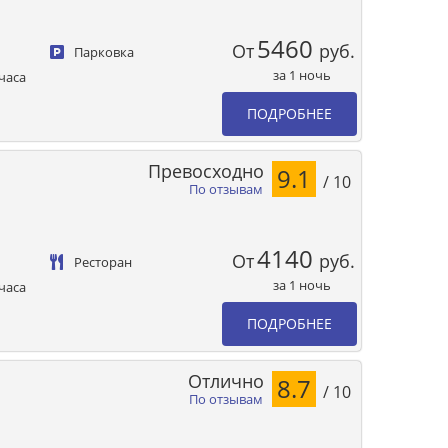
5460
От
руб.
Парковка
за 1 ночь
часа
ПОДРОБНЕЕ
Превосходно
9.1
/ 10
По отзывам
4140
От
руб.
Ресторан
за 1 ночь
часа
ПОДРОБНЕЕ
Отлично
8.7
/ 10
По отзывам