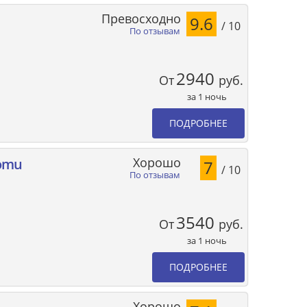
Превосходно
9.6
/ 10
По отзывам
2940
От
руб.
за 1 ночь
ПОДРОБНЕЕ
Хорошо
romu
7
/ 10
По отзывам
3540
От
руб.
за 1 ночь
ПОДРОБНЕЕ
Хорошо