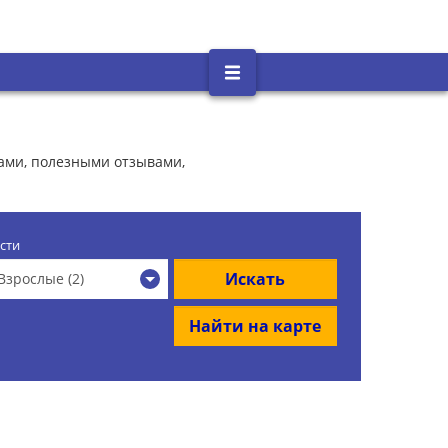
гами, полезными отзывами,
сти
Искать
Взрослые (2)
Найти на карте