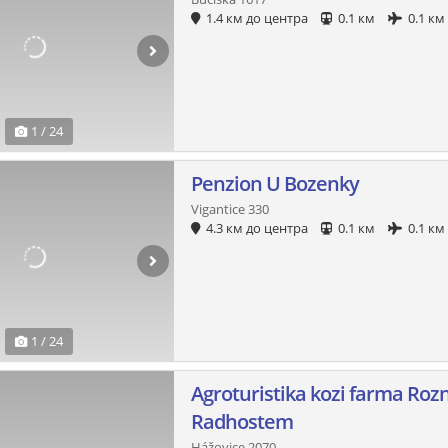
1.4 км до центра
0.1 км
0.1 км
1 / 24
Penzion U Bozenky
Vigantice 330
4.3 км до центра
0.1 км
0.1 км
1 / 24
Agroturistika kozi farma Roz
Radhostem
Hážovice 2070