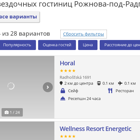
вездочных гостиниц Рожнова-под-Ра
все варианты
 из 28 вариантов
Сбросить фильтры
Популярность
Оценка гостей
Цена
Расстояние до це
Horal
★★★★
Radhošťská 1691
2 км до центра
0.1 км
0.1 км
Сейф
Ресторан
Ресепшн 24 часа
1 / 24
Wellness Resort Energetic
★★★★