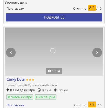
Уточнить цену
8.2
Отлично
По отзывам
/ 10
ПОДРОБНЕЕ
1 / 24
Cesky Dvur
★★★
Husovo náměstí 86, Вране-над-Влтавой
0.1 км до центра
0.7 км
0.1 км
В самом центре
Низкая цена
7.8
Хорошо
По отзывам
/ 10