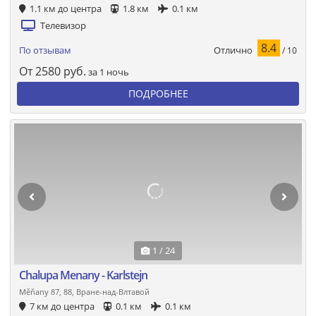
1.1 км до центра
1.8 км
0.1 км
Телевизор
8.4
Отлично
По отзывам
/ 10
От
2580
руб.
за 1 ночь
ПОДРОБНЕЕ
1 / 24
Chalupa Menany - Karlstejn
Měňany 87, 88, Вране-над-Влтавой
7 км до центра
0.1 км
0.1 км