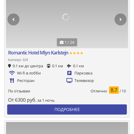
1 / 24
Romantic Hotel Mlyn Karlstejn
★★★★
Karlstejn 329
9.1 км до центра
0.1 км
0.1 км
Wi-fi в лобби
Парковка
Ресторан
Телевизор
8.7
Отлично
По отзывам
/ 10
От
6300
руб.
за 1 ночь
ПОДРОБНЕЕ