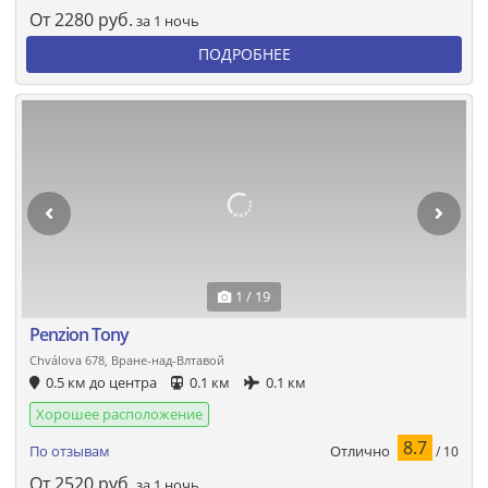
От
2280
руб.
за 1 ночь
ПОДРОБНЕЕ
1 / 19
Penzion Tony
Chválova 678, Вране-над-Влтавой
0.5 км до центра
0.1 км
0.1 км
Хорошее расположение
8.7
Отлично
По отзывам
/ 10
От
2520
руб.
за 1 ночь