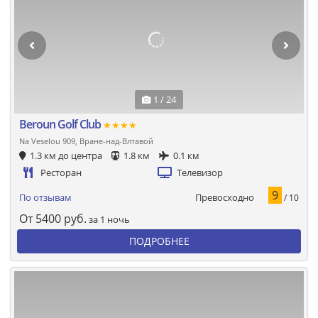
1 / 24
Beroun Golf Club
★★★★
Na Veselou 909, Вране-над-Влтавой
1.3 км до центра
1.8 км
0.1 км
Ресторан
Телевизор
9
Превосходно
По отзывам
/ 10
От
5400
руб.
за 1 ночь
ПОДРОБНЕЕ