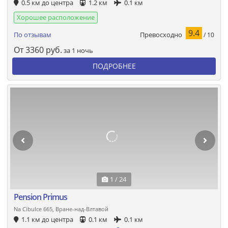
0.5 км до центра
1.2 км
0.1 км
Хорошее расположение
9.4
Превосходно
По отзывам
/ 10
От
3360
руб.
за 1 ночь
ПОДРОБНЕЕ
1 / 24
Pension Primus
Na Cibulce 665, Вране-над-Влтавой
1.1 км до центра
0.1 км
0.1 км