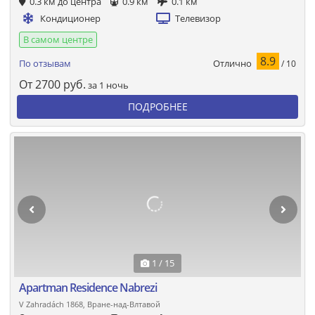
0.3 км до центра
0.9 км
0.1 км
Кондиционер
Телевизор
В самом центре
8.9
Отлично
По отзывам
/ 10
От
2700
руб.
за 1 ночь
ПОДРОБНЕЕ
1 / 15
Apartman Residence Nabrezi
V Zahradách 1868, Вране-над-Влтавой