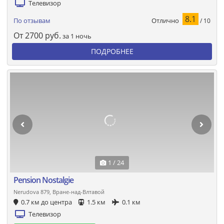
Телевизор
8.1
Отлично
По отзывам
/ 10
От
2700
руб.
за 1 ночь
ПОДРОБНЕЕ
1 / 24
Pension Nostalgie
Nerudova 879, Вране-над-Влтавой
0.7 км до центра
1.5 км
0.1 км
Телевизор