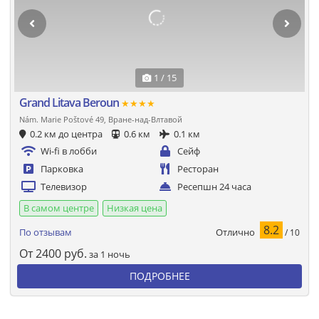
1 / 15
Grand Litava Beroun
★★★★
Nám. Marie Poštové 49, Вране-над-Влтавой
0.2 км до центра
0.6 км
0.1 км
Wi-fi в лобби
Сейф
Парковка
Ресторан
Телевизор
Ресепшн 24 часа
В самом центре
Низкая цена
8.2
Отлично
По отзывам
/ 10
От
2400
руб.
за 1 ночь
ПОДРОБНЕЕ