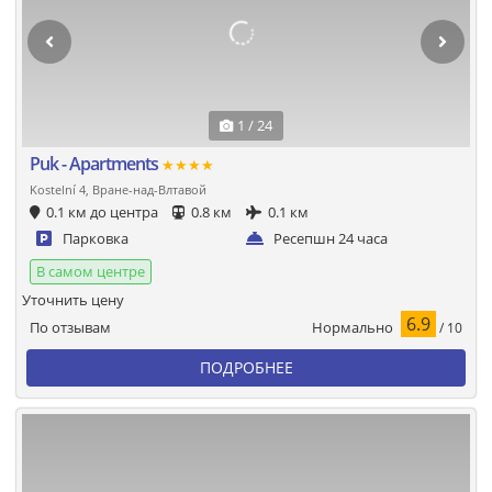
1 / 24
Puk - Apartments
★★★★
Kostelní 4, Вране-над-Влтавой
0.1 км до центра
0.8 км
0.1 км
Парковка
Ресепшн 24 часа
В самом центре
Уточнить цену
6.9
Нормально
По отзывам
/ 10
ПОДРОБНЕЕ