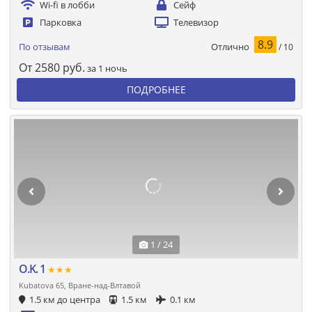
Wi-fi в лобби
Сейф
Парковка
Телевизор
8.9
Отлично
По отзывам
/ 10
От
2580
руб.
за 1 ночь
ПОДРОБНЕЕ
1 / 24
O.K. 1
★★★
Kubatova 65, Вране-над-Влтавой
1.5 км до центра
1.5 км
0.1 км