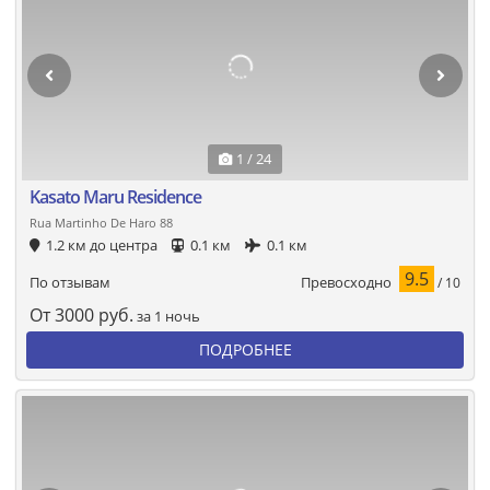
1 / 24
Kasato Maru Residence
Rua Martinho De Haro 88
1.2 км до центра
0.1 км
0.1 км
9.5
Превосходно
По отзывам
/ 10
От
3000
руб.
за 1 ночь
ПОДРОБНЕЕ