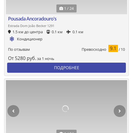
1 / 24
Pousada Ancoradouro's
Estrada Dom João Becker 1291
1.5 км до центра
0.1 км
0.1 км
Кондиционер
9.1
Превосходно
По отзывам
/ 10
От
5280
руб.
за 1 ночь
ПОДРОБНЕЕ