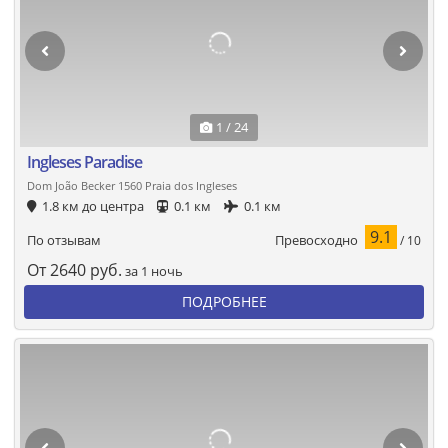
1 / 24
Ingleses Paradise
Dom João Becker 1560 Praia dos Ingleses
1.8 км до центра
0.1 км
0.1 км
9.1
Превосходно
По отзывам
/ 10
От
2640
руб.
за 1 ночь
ПОДРОБНЕЕ