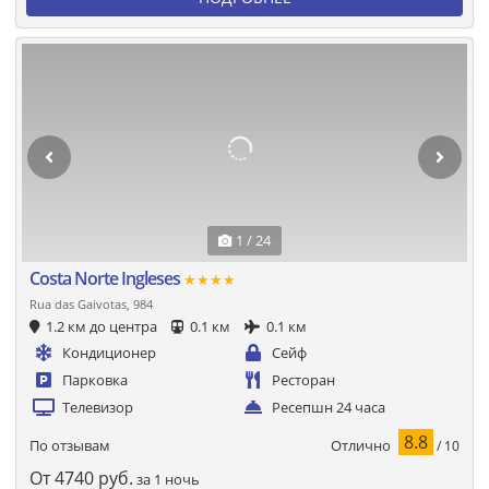
1 / 24
Costa Norte Ingleses
★★★★
Rua das Gaivotas, 984
1.2 км до центра
0.1 км
0.1 км
Кондиционер
Сейф
Парковка
Ресторан
Телевизор
Ресепшн 24 часа
8.8
Отлично
По отзывам
/ 10
От
4740
руб.
за 1 ночь