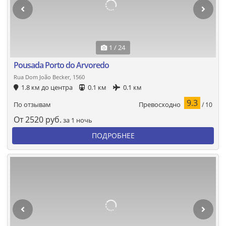
1 / 24
Pousada Porto do Arvoredo
Rua Dom João Becker, 1560
1.8 км до центра
0.1 км
0.1 км
9.3
Превосходно
По отзывам
/ 10
От
2520
руб.
за 1 ночь
ПОДРОБНЕЕ