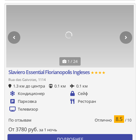
1 / 24
Slaviero Essential Florianopolis Ingleses
★★★★
Rua das Gaivotas, 1114
1.3 км до центра
0.1 км
0.1 км
Кондиционер
Сейф
Парковка
Ресторан
Телевизор
8.5
Отлично
По отзывам
/ 10
От
3780
руб.
за 1 ночь
ПОДРОБНЕЕ