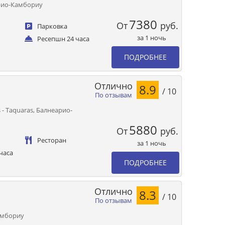
еарио-Камбориу
7380
От
руб.
Парковка
за 1 ночь
Ресепшн 24 часа
ПОДРОБНЕЕ
Отлично
8.9
/ 10
По отзывам
 - Taquaras, Балнеарио-
5880
От
руб.
Ресторан
за 1 ночь
часа
ПОДРОБНЕЕ
Отлично
8.3
/ 10
По отзывам
Камбориу