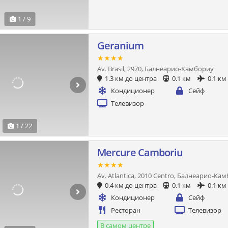
1 / 9
Geranium
★★★★
Av. Brasil, 2970, Балнеарио-Камбориу
1.3 км до центра
0.1 км
0.1 км
Кондиционер
Сейф
Телевизор
1 / 22
Mercure Camboriu
★★★★
Av. Atlantica, 2010 Centro, Балнеарио-Ка
0.4 км до центра
0.1 км
0.1 км
Кондиционер
Сейф
Ресторан
Телевизор
В самом центре