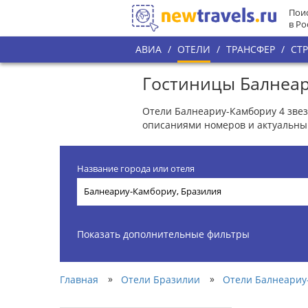
Поис
в Ро
АВИА
/
ОТЕЛИ
/
ТРАНСФЕР
/
СТ
Гостиницы Балнеар
Отели Балнеариу-Камбориу 4 звез
описаниями номеров и актуальны
Название города или отеля
Показать дополнительные фильтры
»
»
Главная
Отели Бразилии
Отели Балнеариу