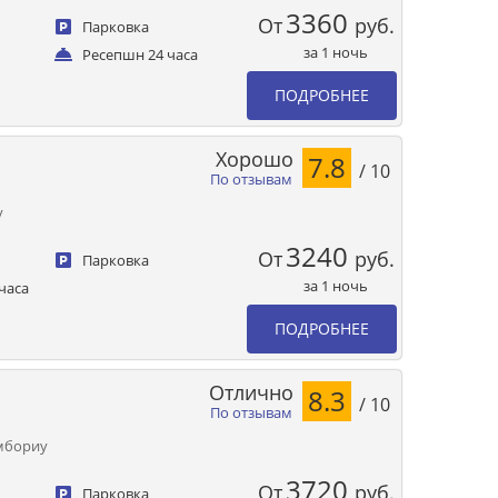
3360
От
руб.
Парковка
за 1 ночь
Ресепшн 24 часа
ПОДРОБНЕЕ
Хорошо
7.8
/ 10
По отзывам
у
3240
От
руб.
Парковка
за 1 ночь
часа
ПОДРОБНЕЕ
Отлично
8.3
/ 10
По отзывам
амбориу
3720
От
руб.
Парковка