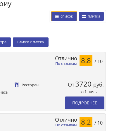
риу
список
плитка
нтра
Ближе к пляжу
Отлично
8.8
/ 10
По отзывам
3720
От
руб.
Ресторан
за 1 ночь
часа
ПОДРОБНЕЕ
Отлично
8.2
/ 10
По отзывам