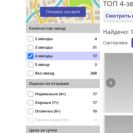
ТОП 4-з
Показать на карте
Смотреть 
Количество звезд
Найдено: 
2 звезды
4
Сортировка:
3 звезды
31
4 звезды
17
5 звезд
3
Без звезд
268
Оценка по отзывам
Нормально (6+)
17
Хорошо (7+)
17
Отлично (8+)
10
Превосходно (9+)
0
Цена за сутки