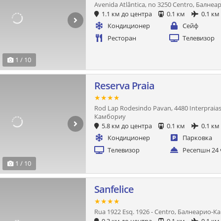
Avenida Atlântica, no 3250 Centro, Балн
1.1 км до центра
0.1 км
0.1 км
Кондиционер
Сейф
Ресторан
Телевизор
1 / 10
Reserva Praia
★★★★
Rod Lap Rodesindo Pavan, 4480 Interpraias
Камбориу
5.8 км до центра
0.1 км
0.1 км
Кондиционер
Парковка
Телевизор
Ресепшн 24 
1 / 10
Sanfelice
★★★★
Rua 1922 Esq. 1926 - Centro, Балнеарио-