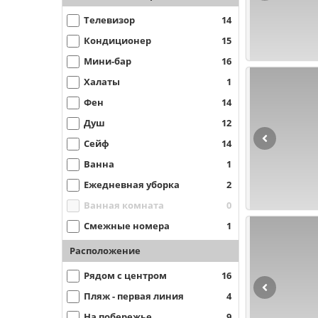
Телевизор
14
Кондиционер
15
Мини-бар
16
Халаты
1
Фен
14
Душ
12
Сейф
14
Ванна
1
Ежедневная уборка
2
Ванная комната
0
Смежные номера
1
Расположение
Рядом с центром
16
Пляж - первая линия
4
На побережье
9