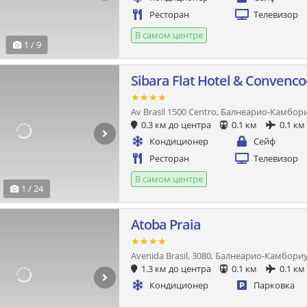
Ресторан
Телевизор
В самом центре
1 / 9
Sibara Flat Hotel & Convenco
★★★★
Av Brasil 1500 Centro, Балнеарио-Камбор
0.3 км до центра
0.1 км
0.1 км
Кондиционер
Сейф
Ресторан
Телевизор
В самом центре
1 / 24
Atoba Praia
★★★★
Avenida Brasil, 3080, Балнеарио-Камбори
1.3 км до центра
0.1 км
0.1 км
Кондиционер
Парковка