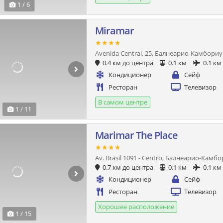
1 / 6
Miramar
★★★★
Avenida Central, 25, Балнеарио-Камбориу
0.4 км до центра
0.1 км
0.1 км
Кондиционер
Сейф
Ресторан
Телевизор
В самом центре
1 / 11
Marimar The Place
★★★★
Av. Brasil 1091 - Centro, Балнеарио-Камб
0.7 км до центра
0.1 км
0.1 км
Кондиционер
Сейф
Ресторан
Телевизор
Хорошее расположение
1 / 15