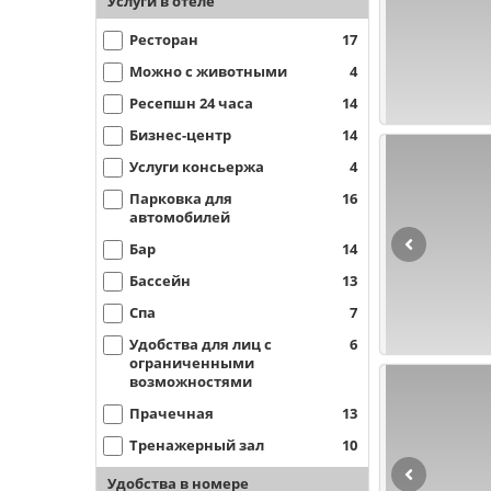
Услуги в отеле
Ресторан
17
Можно с животными
4
Ресепшн 24 часа
14
Бизнес-центр
14
Услуги консьержа
4
Парковка для
16
автомобилей
Бар
14
Бассейн
13
Спа
7
Удобства для лиц с
6
ограниченными
возможностями
Прачечная
13
Тренажерный зал
10
Удобства в номере