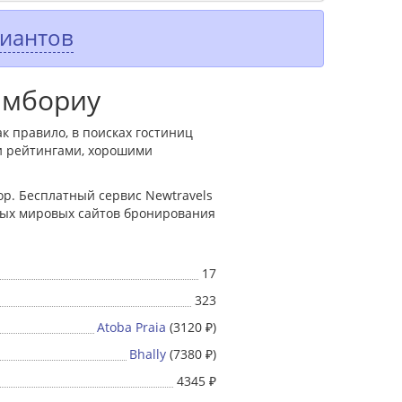
риантов
амбориу
к правило, в поисках гостиниц
и рейтингами, хорошими
р. Бесплатный сервис Newtravels
жных мировых сайтов бронирования
17
323
Atoba Praia
(3120 ₽)
Bhally
(7380 ₽)
4345 ₽