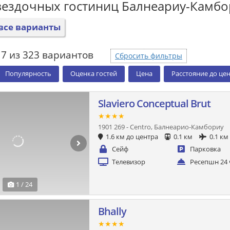
вездочных гостиниц Балнеариу-Камбо
все варианты
17 из 323 вариантов
Сбросить фильтры
Популярность
Оценка гостей
Цена
Расстояние до це
Slaviero Conceptual Brut
★★★★
1901 269 - Centro, Балнеарио-Камбориу
1.6 км до центра
0.1 км
0.1 км
Сейф
Парковка
Телевизор
Ресепшн 24 
1 / 24
Bhally
★★★★