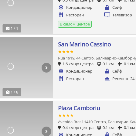
0.3 км до центра
0.1 км
0.1 км
Кондиционер
Сейф
Ресторан
Телевизор
В самом центре
1 / 1
San Marino Cassino
★★★★
Rua 1919, 44 Centro, Балнеарио-Камбори
1.6 км до центра
0.1 км
0.1 км
Кондиционер
Сейф
Ресторан
Ресепшн 24 
1 / 8
Plaza Camboriu
★★★★
Avenida Brasil 1410 Centro, Балнеарио-К
0.4 км до центра
0.1 км
0.1 км
Кондиционер
Сейф