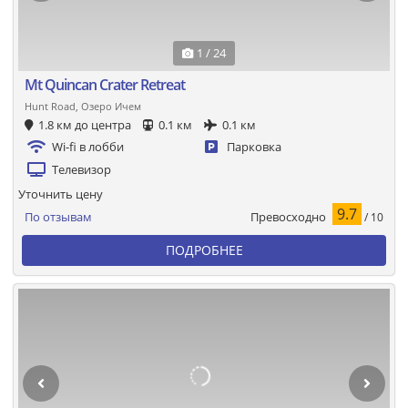
1 / 24
Mt Quincan Crater Retreat
Hunt Road, Озеро Ичем
1.8 км до центра
0.1 км
0.1 км
Wi-fi в лобби
Парковка
Телевизор
Уточнить цену
9.7
Превосходно
По отзывам
/ 10
ПОДРОБНЕЕ