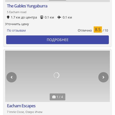
The Gables Yungaburra
5 Eacham road
1.7 км до центра
0.1 км
0.1 км
Уточнить цену
8.5
Отлично
По отзывам
/ 10
ПОДРОБНЕЕ
1 / 4
Eacham Escapes
7 Imrie Close, Озеро Ичем