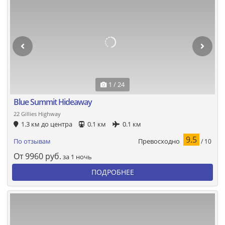
1 / 24
Blue Summit Hideaway
22 Gillies Highway
1.3 км до центра
0.1 км
0.1 км
9.5
Превосходно
По отзывам
/ 10
От
9960
руб.
за 1 ночь
ПОДРОБНЕЕ