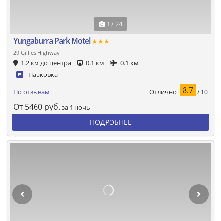
1 / 24
Yungaburra Park Motel
★★★
29 Gillies Highway
1.2 км до центра
0.1 км
0.1 км
Парковка
8.7
Отлично
По отзывам
/ 10
От
5460
руб.
за 1 ночь
ПОДРОБНЕЕ