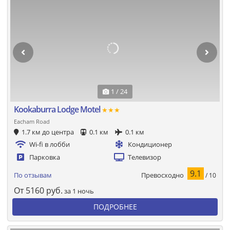
1 / 24
Kookaburra Lodge Motel
★★★
Eacham Road
1.7 км до центра
0.1 км
0.1 км
Wi-fi в лобби
Кондиционер
Парковка
Телевизор
9.1
Превосходно
По отзывам
/ 10
От
5160
руб.
за 1 ночь
ПОДРОБНЕЕ