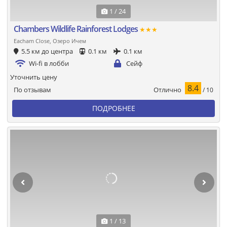
1 / 24
Chambers Wildlife Rainforest Lodges
★★★
Eacham Close, Озеро Ичем
5.5 км до центра
0.1 км
0.1 км
Wi-fi в лобби
Сейф
Уточнить цену
8.4
Отлично
По отзывам
/ 10
ПОДРОБНЕЕ
1 / 13