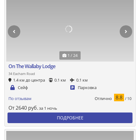
1 / 24
On The Wallaby Lodge
34 Eacham Road
1.4 км до центра
0.1 км
0.1 км
Сейф
Парковка
8.8
Отлично
По отзывам
/ 10
От
2640
руб.
за 1 ночь
ПОДРОБНЕЕ