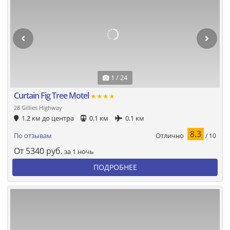
1 / 24
Curtain Fig Tree Motel
★★★★
28 Gillies Highway
1.2 км до центра
0.1 км
0.1 км
8.3
Отлично
По отзывам
/ 10
От
5340
руб.
за 1 ночь
ПОДРОБНЕЕ