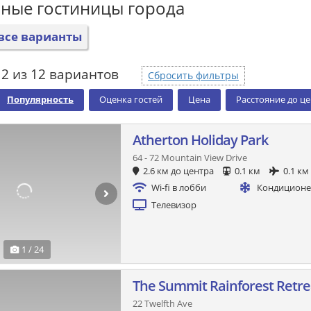
ные гостиницы города
все варианты
2 из 12 вариантов
Сбросить фильтры
Популярность
Оценка гостей
Цена
Расстояние до ц
Atherton Holiday Park
64 - 72 Mountain View Drive
2.6 км до центра
0.1 км
0.1 км
Wi-fi в лобби
Кондицион
Телевизор
1 / 24
The Summit Rainforest Retre
22 Twelfth Ave