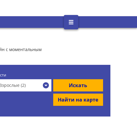
айн с моментальным
сти
Искать
Взрослые (2)
Найти на карте