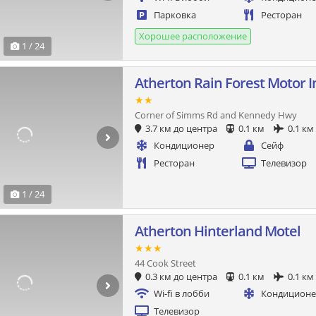
Парковка
Ресторан
Хорошее расположение
1 / 24
Atherton Rain Forest Motor I
★★
Corner of Simms Rd and Kennedy Hwy
3.7 км до центра
0.1 км
0.1 км
Кондиционер
Сейф
Ресторан
Телевизор
1 / 24
Atherton Hinterland Motel
★★★
44 Cook Street
0.3 км до центра
0.1 км
0.1 км
Wi-fi в лобби
Кондицион
Телевизор