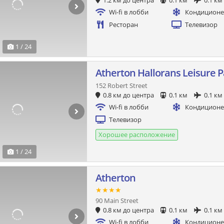
1.2 км до центра
0.1 км
0.1 км
Wi-fi в лобби
Кондицион
Ресторан
Телевизор
1 / 24
Atherton Hallorans Leisure P
152 Robert Street
0.8 км до центра
0.1 км
0.1 км
Wi-fi в лобби
Кондицион
Телевизор
Хорошее расположение
1 / 24
Atherton
★★★★
90 Main Street
0.8 км до центра
0.1 км
0.1 км
Wi-fi в лобби
Кондицион