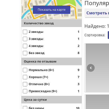
Популяр
Показать на карте
Смотреть 
Количество звезд
Найдено: 1
2 звезды
1
Сортировка:
3 звезды
1
4 звезды
2
Без звезд
8
Оценка по отзывам
Нормально (6+)
9
Хорошо (7+)
7
Отлично (8+)
3
Превосходно (9+)
1
Цена за сутки
без цены
10