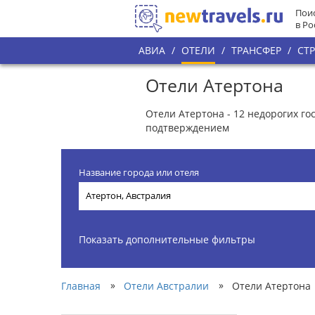
Поис
в Ро
АВИА
/
ОТЕЛИ
/
ТРАНСФЕР
/
СТ
Отели Атертона
Отели Атертона - 12 недорогих г
подтверждением
Название города или отеля
Показать дополнительные фильтры
»
»
Главная
Отели Австралии
Отели Атертона