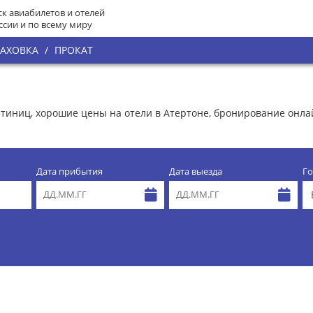
к авиабилетов и отелей
ссии и по всему миру
РАХОВКА
/
ПРОКАТ
остиниц, хорошие цены на отели в Атертоне, бронирование онл
Дата прибытия
Дата выезда
Го