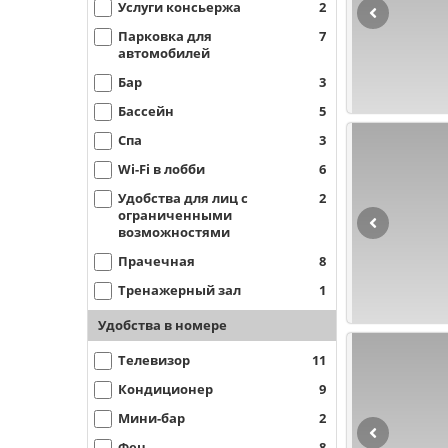
Услуги консьержа
2
Парковка для
7
автомобилей
Бар
3
Бассейн
5
Спа
3
Wi-Fi в лобби
6
Удобства для лиц с
2
ограниченными
возможностями
Прачечная
8
Тренажерный зал
1
Удобства в номере
Телевизор
11
Кондиционер
9
Мини-бар
2
Фен
8