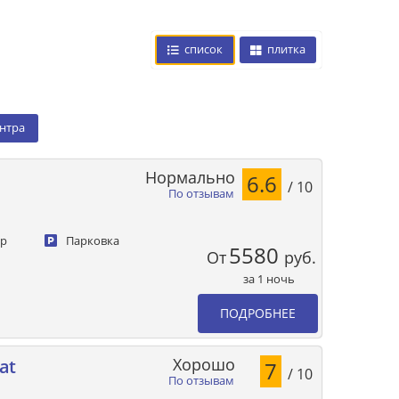
список
плитка
ентра
Нормально
6.6
/ 10
По отзывам
ер
Парковка
5580
От
руб.
за 1 ночь
ПОДРОБНЕЕ
Хорошо
at
7
/ 10
По отзывам