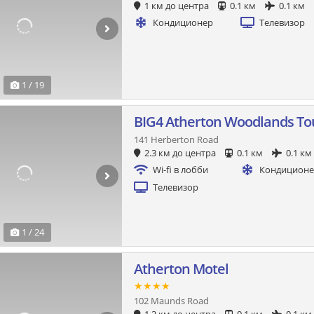
1 км до центра
0.1 км
0.1 км
Кондиционер
Телевизор
1 / 19
BIG4 Atherton Woodlands Tou
141 Herberton Road
2.3 км до центра
0.1 км
0.1 км
Wi-fi в лобби
Кондицион
Телевизор
1 / 24
Atherton Motel
★★★★
102 Maunds Road