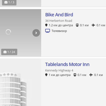
1 / 3
Bike And Bird
34 Herberton Road
1.2 км до центра
0.1 км
0.1 км
Телевизор
1 / 24
Tablelands Motor Inn
Kennedy Highway 4
1 км до центра
0.1 км
0.1 км